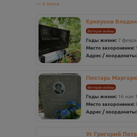
<<
6
июля
Крикунов Влади
Ветеран войны
Годы жизни:
7 феврал
Место захоронения:
Адрес / координаты
Пихтарь Маргари
Ветеран войны
Годы жизни:
16 мая 1
Место захоронения:
Адрес / координаты
Ус Григорий Пет