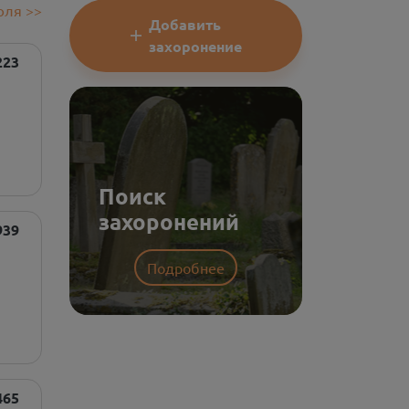
юля
>>
Добавить
захоронение
223
Поиск
захоронений
939
Подробнее
465