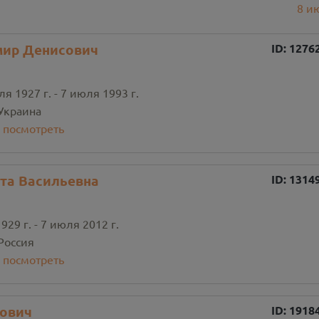
8
и
мир Денисович
ID:
1276
я 1927 г. - 7 июля 1993 г.
Украина
:
посмотреть
та Васильевна
ID:
1314
929 г. - 7 июля 2012 г.
Россия
:
посмотреть
рович
ID:
1918