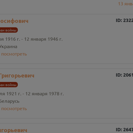
13
янв
Иосифович
ID:
232
ран войны
я 1916 г. - 12 января 1946 г.
Украина
:
посмотреть
Григорьевич
ID:
206
ран войны
я 1921 г. - 12 января 1978 г.
Беларусь
:
посмотреть
игорьевич
ID:
264