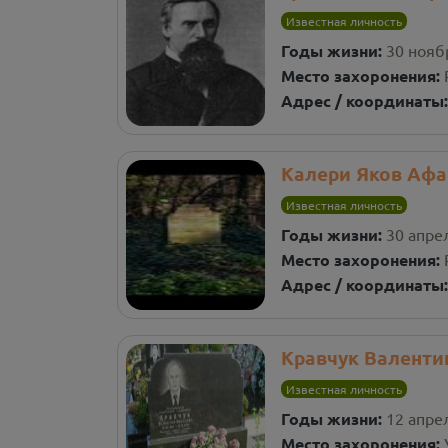
Известная личность
Годы жизни:
30 ноябр
Место захоронения:
Адрес / координаты
Калери Яков Афа
Известная личность
Годы жизни:
30 апрел
Место захоронения:
Адрес / координаты
Кравчук Валенти
Известная личность
Годы жизни:
12 апрел
Место захоронения: