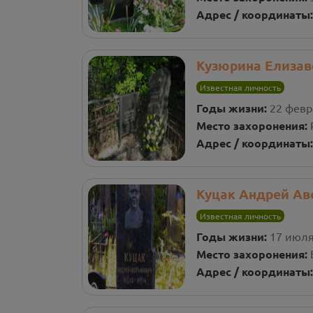
Адрес / координаты
Кузюрина Елизав
Известная личность
Годы жизни:
22 февра
Место захоронения:
Адрес / координаты
Куцак Андрей Ав
Известная личность
Годы жизни:
17 июля 
Место захоронения:
Адрес / координаты