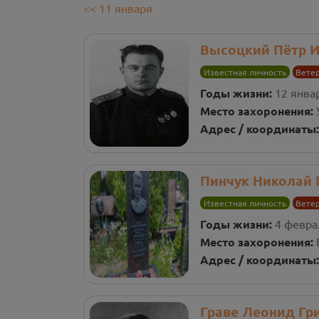
<<
11
января
Высоцкий Пётр 
Известная личность
Вете
Годы жизни:
12 январ
Место захоронения:
Адрес / координаты
Пинчук Николай 
Известная личность
Вете
Годы жизни:
4 феврал
Место захоронения:
Адрес / координаты
Граве Леонид Гр