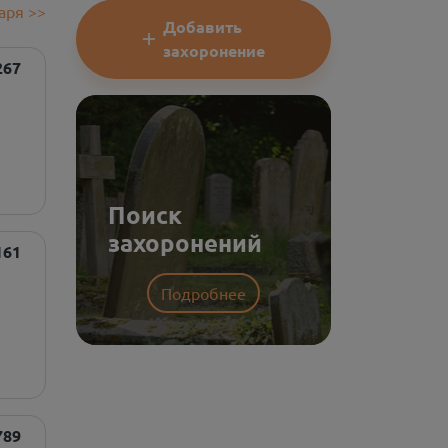
аря
>>
Добавить
захоронение
267
Поиск
захоронений
161
Подробнее
789