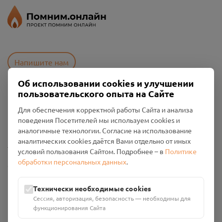
Напишите нам
Об использовании cookies и улучшении
пользовательского опыта на Сайте
Пользовательское соглашение
Для обеспечения корректной работы Сайта и анализа
Политика конфиденциальности
поведения Посетителей мы используем cookies и
Промо-материалы
аналогичные технологии. Согласие на использование
аналитических cookies даётся Вами отдельно от иных
Настройки cookies
условий пользования Сайтом. Подробнее – в
Политике
обработки персональных данных
.
Общество с ограниченной ответственностью «Смоленский
Проект Помним»
ИНН: 6700029207 ОГРН: 1256700001986
Технически необходимые cookies
Юридический адрес: 216790, Смоленская область, р-н
Сессия, авторизация, безопасность — необходимы для
Руднянский, г. Рудня, улица Западная, д. 26А, пом. 18
функционирования Сайта
Номер счёта: 40702810901130004287 в АО "АЛЬФА-БАНК"