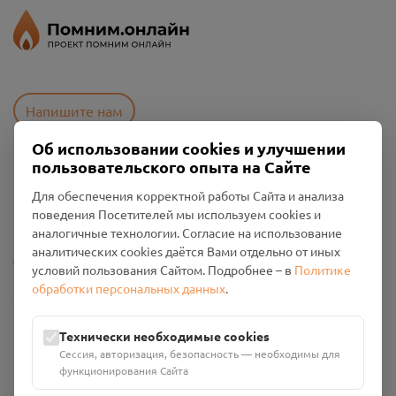
Напишите нам
Об использовании cookies и улучшении
пользовательского опыта на Сайте
Пользовательское соглашение
Для обеспечения корректной работы Сайта и анализа
Политика конфиденциальности
поведения Посетителей мы используем cookies и
Промо-материалы
аналогичные технологии. Согласие на использование
аналитических cookies даётся Вами отдельно от иных
Настройки cookies
условий пользования Сайтом. Подробнее – в
Политике
обработки персональных данных
.
Общество с ограниченной ответственностью «Смоленский
Проект Помним»
ИНН: 6700029207 ОГРН: 1256700001986
Технически необходимые cookies
Юридический адрес: 216790, Смоленская область, р-н
Сессия, авторизация, безопасность — необходимы для
Руднянский, г. Рудня, улица Западная, д. 26А, пом. 18
функционирования Сайта
Номер счёта: 40702810901130004287 в АО "АЛЬФА-БАНК"