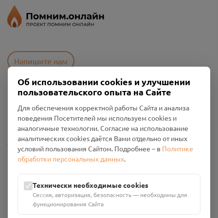
Напишите нам
Об использовании cookies и улучшении
пользовательского опыта на Сайте
Пользовательское соглашение
Для обеспечения корректной работы Сайта и анализа
Политика конфиденциальности
поведения Посетителей мы используем cookies и
Промо-материалы
аналогичные технологии. Согласие на использование
аналитических cookies даётся Вами отдельно от иных
Настройки cookies
условий пользования Сайтом. Подробнее – в
Политике
обработки персональных данных
.
Общество с ограниченной ответственностью «Смоленский
Проект Помним»
ИНН: 6700029207 ОГРН: 1256700001986
Технически необходимые cookies
Юридический адрес: 216790, Смоленская область, р-н
Сессия, авторизация, безопасность — необходимы для
Руднянский, г. Рудня, улица Западная, д. 26А, пом. 18
функционирования Сайта
Номер счёта: 40702810901130004287 в АО "АЛЬФА-БАНК"