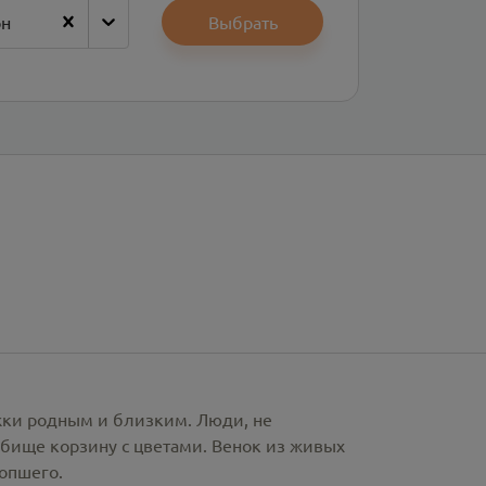
он
Выбрать
ржки родным и близким. Люди, не
бище корзину с цветами. Венок из живых
сопшего.