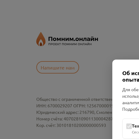
Напишите нам
Об ис
опыта
Для обе
использ
Общество с ограниченной ответственностью «См
аналити
ИНН: 6700029207 ОГРН: 1256700001986
Подробн
Юридический адрес: 216790, Смоленская область, р-
Номер счёта: 40702810901130004287 в АО "АЛЬ
Кор. счёт: 30101810200000000593
Те
Сес