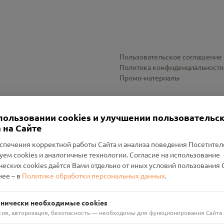
Пользовательское соглашение
Политика конфиденциальности
Промо-материалы
Настройки cookies
пользовании cookies и улучшении пользовательс
 на Сайте
спечения корректной работы Сайта и анализа поведения Посетите
уем cookies и аналогичные технологии. Согласие на использование
оленский Проект Помним»
ческих cookies даётся Вами отдельно от иных условий пользования 
ее – в
Политике обработки персональных данных
.
н Руднянский, г. Рудня, улица Западная, д. 26А, пом. 18
ФА-БАНК"
хнически необходимые cookies
сия, авторизация, безопасность — необходимы для функционирования Сайта