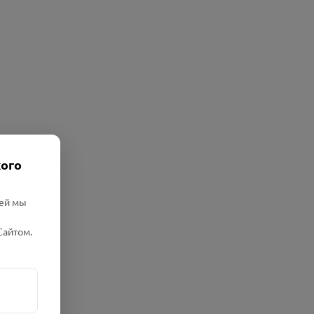
кого
лей мы
Сайтом.