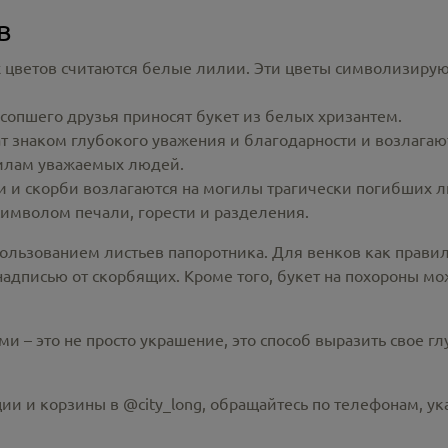
в
цветов считаются белые лилии. Эти цветы символизируют 
сопшего друзья приносят букет из белых хризантем.
т знаком глубокого уважения и благодарности и возлага
огилам уважаемых людей.
и и скорби возлагаются на могилы трагически погибших 
имволом печали, горести и разделения.
ользованием листьев папоротника. Для венков как прави
дписью от скорбящих. Кроме того, букет на похороны мож
 – это не просто украшение, это способ выразить свое г
ии и корзины в @city_long, обращайтесь по телефонам, ук