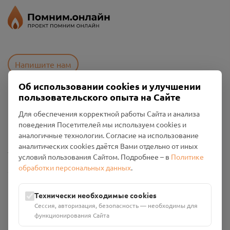
Напишите нам
Об использовании cookies и улучшении
пользовательского опыта на Сайте
Пользовательское соглашение
Для обеспечения корректной работы Сайта и анализа
Политика конфиденциальности
поведения Посетителей мы используем cookies и
Промо-материалы
аналогичные технологии. Согласие на использование
аналитических cookies даётся Вами отдельно от иных
Настройки cookies
условий пользования Сайтом. Подробнее – в
Политике
обработки персональных данных
.
Общество с ограниченной ответственностью «Смоленский
Проект Помним»
ИНН: 6700029207 ОГРН: 1256700001986
Технически необходимые cookies
Юридический адрес: 216790, Смоленская область, р-н
Сессия, авторизация, безопасность — необходимы для
Руднянский, г. Рудня, улица Западная, д. 26А, пом. 18
функционирования Сайта
Номер счёта: 40702810901130004287 в АО "АЛЬФА-БАНК"