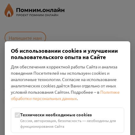
Напишите нам
Об использовании cookies и улучшении
пользовательского опыта на Сайте
Пользовательское соглашение
Для обеспечения корректной работы Сайта и анализа
Политика конфиденциальности
поведения Посетителей мы используем cookies и
Промо-материалы
аналогичные технологии. Согласие на использование
аналитических cookies даётся Вами отдельно от иных
Настройки cookies
условий пользования Сайтом. Подробнее – в
Политике
обработки персональных данных
.
Общество с ограниченной ответственностью «Смоленский
Проект Помним»
ИНН: 6700029207 ОГРН: 1256700001986
Технически необходимые cookies
Юридический адрес: 216790, Смоленская область, р-н
Сессия, авторизация, безопасность — необходимы для
Руднянский, г. Рудня, улица Западная, д. 26А, пом. 18
функционирования Сайта
Номер счёта: 40702810901130004287 в АО "АЛЬФА-БАНК"