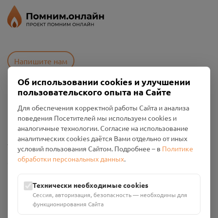
Напишите нам
Об использовании cookies и улучшении
пользовательского опыта на Сайте
Пользовательское соглашение
Для обеспечения корректной работы Сайта и анализа
Политика конфиденциальности
поведения Посетителей мы используем cookies и
Промо-материалы
аналогичные технологии. Согласие на использование
аналитических cookies даётся Вами отдельно от иных
Настройки cookies
условий пользования Сайтом. Подробнее – в
Политике
обработки персональных данных
.
Общество с ограниченной ответственностью «Смоленский
Проект Помним»
ИНН: 6700029207 ОГРН: 1256700001986
Технически необходимые cookies
Юридический адрес: 216790, Смоленская область, р-н
Сессия, авторизация, безопасность — необходимы для
Руднянский, г. Рудня, улица Западная, д. 26А, пом. 18
функционирования Сайта
Номер счёта: 40702810901130004287 в АО "АЛЬФА-БАНК"