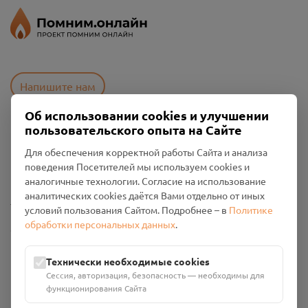
Напишите нам
Об использовании cookies и улучшении
пользовательского опыта на Сайте
Пользовательское соглашение
Для обеспечения корректной работы Сайта и анализа
Политика конфиденциальности
поведения Посетителей мы используем cookies и
Промо-материалы
аналогичные технологии. Согласие на использование
аналитических cookies даётся Вами отдельно от иных
Настройки cookies
условий пользования Сайтом. Подробнее – в
Политике
обработки персональных данных
.
Общество с ограниченной ответственностью «Смоленский
Проект Помним»
ИНН: 6700029207 ОГРН: 1256700001986
Технически необходимые cookies
Юридический адрес: 216790, Смоленская область, р-н
Сессия, авторизация, безопасность — необходимы для
Руднянский, г. Рудня, улица Западная, д. 26А, пом. 18
функционирования Сайта
Номер счёта: 40702810901130004287 в АО "АЛЬФА-БАНК"