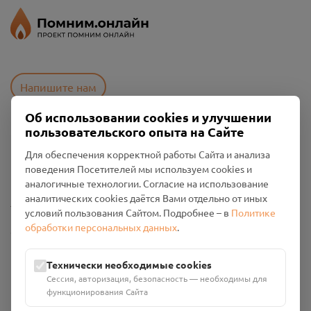
Напишите нам
Об использовании cookies и улучшении
пользовательского опыта на Сайте
Пользовательское соглашение
Для обеспечения корректной работы Сайта и анализа
Политика конфиденциальности
поведения Посетителей мы используем cookies и
Промо-материалы
аналогичные технологии. Согласие на использование
аналитических cookies даётся Вами отдельно от иных
Настройки cookies
условий пользования Сайтом. Подробнее – в
Политике
обработки персональных данных
.
Общество с ограниченной ответственностью «Смоленский
Проект Помним»
ИНН: 6700029207 ОГРН: 1256700001986
Технически необходимые cookies
Юридический адрес: 216790, Смоленская область, р-н
Сессия, авторизация, безопасность — необходимы для
Руднянский, г. Рудня, улица Западная, д. 26А, пом. 18
функционирования Сайта
Номер счёта: 40702810901130004287 в АО "АЛЬФА-БАНК"