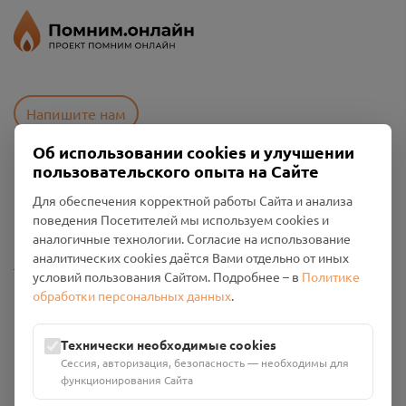
Напишите нам
Об использовании cookies и улучшении
пользовательского опыта на Сайте
Пользовательское соглашение
Для обеспечения корректной работы Сайта и анализа
Политика конфиденциальности
поведения Посетителей мы используем cookies и
Промо-материалы
аналогичные технологии. Согласие на использование
аналитических cookies даётся Вами отдельно от иных
Настройки cookies
условий пользования Сайтом. Подробнее – в
Политике
обработки персональных данных
.
Общество с ограниченной ответственностью «Смоленский
Проект Помним»
ИНН: 6700029207 ОГРН: 1256700001986
Технически необходимые cookies
Юридический адрес: 216790, Смоленская область, р-н
Сессия, авторизация, безопасность — необходимы для
Руднянский, г. Рудня, улица Западная, д. 26А, пом. 18
функционирования Сайта
Номер счёта: 40702810901130004287 в АО "АЛЬФА-БАНК"