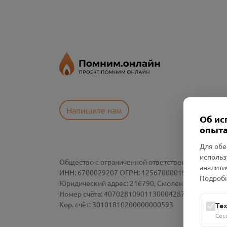
Напишите нам
Об ис
опыта
Для обе
использ
Общество с ограниченной ответственностью «См
аналити
ИНН: 6700029207 ОГРН: 1256700001986
Подробн
Юридический адрес: 216790, Смоленская область, р-
Номер счёта: 40702810901130004287 в АО "АЛЬ
Кор. счёт: 30101810200000000593
Те
Сес