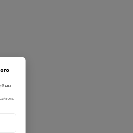
кого
лей мы
Сайтом.