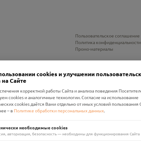
Пользовательское соглашение
Политика конфиденциальности
Промо-материалы
Настройки cookies
пользовании cookies и улучшении пользовательс
 на Сайте
спечения корректной работы Сайта и анализа поведения Посетите
уем cookies и аналогичные технологии. Согласие на использование
оленский Проект Помним»
ческих cookies даётся Вами отдельно от иных условий пользования 
ее – в
Политике обработки персональных данных
.
н Руднянский, г. Рудня, улица Западная, д. 26А, пом. 18
ФА-БАНК"
хнически необходимые cookies
сия, авторизация, безопасность — необходимы для функционирования Сайта