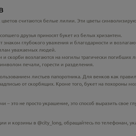
в
цветов считаются белые лилии. Эти цветы символизируют 
сопшего друзья приносят букет из белых хризантем.
т знаком глубокого уважения и благодарности и возлага
огилам уважаемых людей.
и и скорби возлагаются на могилы трагически погибших 
имволом печали, горести и разделения.
ользованием листьев папоротника. Для венков как прави
дписью от скорбящих. Кроме того, букет на похороны мож
 – это не просто украшение, это способ выразить свое г
ии и корзины в @city_long, обращайтесь по телефонам, ук