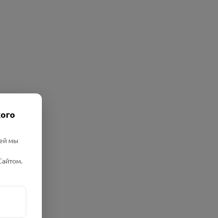
кого
лей мы
Сайтом.