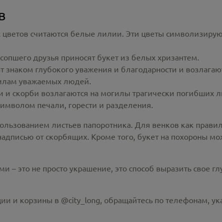
в
цветов считаются белые лилии. Эти цветы символизируют 
сопшего друзья приносят букет из белых хризантем.
т знаком глубокого уважения и благодарности и возлага
огилам уважаемых людей.
и и скорби возлагаются на могилы трагически погибших 
имволом печали, горести и разделения.
ользованием листьев папоротника. Для венков как прави
дписью от скорбящих. Кроме того, букет на похороны мож
 – это не просто украшение, это способ выразить свое г
ии и корзины в @city_long, обращайтесь по телефонам, ук