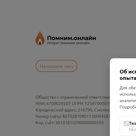
Напишите нам
Об ис
опыта
Для обе
использ
Общество с ограниченной ответственностью «См
аналити
ИНН: 6700029207 ОГРН: 1256700001986
Подробн
Юридический адрес: 216790, Смоленская область, р-
Номер счёта: 40702810901130004287 в АО "АЛЬ
Кор. счёт: 30101810200000000593
Те
Сес