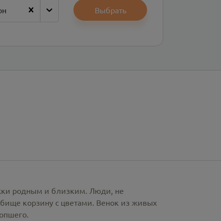
он
Выбрать
ржки родным и близким. Люди, не
бище корзину с цветами. Венок из живых
сопшего.