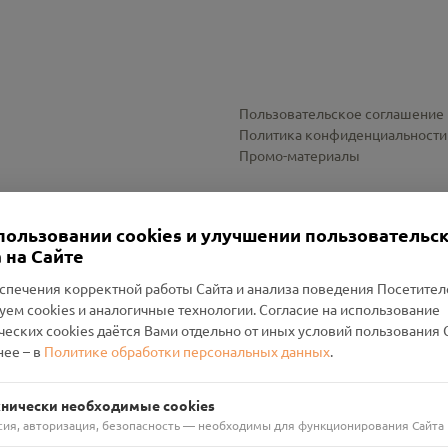
Пользовательское соглашение
Политика конфиденциальности
Промо-материалы
Настройки cookies
пользовании cookies и улучшении пользовательс
 на Сайте
спечения корректной работы Сайта и анализа поведения Посетите
уем cookies и аналогичные технологии. Согласие на использование
оленский Проект Помним»
ческих cookies даётся Вами отдельно от иных условий пользования 
ее – в
Политике обработки персональных данных
.
н Руднянский, г. Рудня, улица Западная, д. 26А, пом. 18
ФА-БАНК"
хнически необходимые cookies
сия, авторизация, безопасность — необходимы для функционирования Сайта