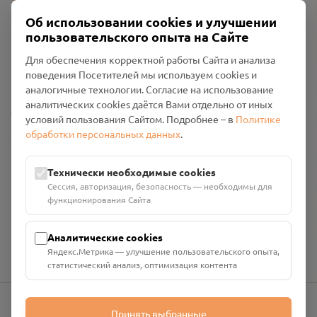
Об использовании cookies и улучшении
пользовательского опыта на Сайте
Пользовательское соглашение
Для обеспечения корректной работы Сайта и анализа
Политика конфиденциальности
поведения Посетителей мы используем cookies и
Промо-материалы
аналогичные технологии. Согласие на использование
аналитических cookies даётся Вами отдельно от иных
Настройки cookies
условий пользования Сайтом. Подробнее – в
Политике
обработки персональных данных
.
Общество с ограниченной ответственностью «Смоленский
Проект Помним»
ИНН: 6700029207 ОГРН: 1256700001986
Технически необходимые cookies
Юридический адрес: 216790, Смоленская область, р-н
Сессия, авторизация, безопасность — необходимы для
Руднянский, г. Рудня, улица Западная, д. 26А, пом. 18
функционирования Сайта
Номер счёта: 40702810901130004287 в АО "АЛЬФА-БАНК"
Кор. счёт: 30101810200000000593
Аналитические cookies
Яндекс.Метрика — улучшение пользовательского опыта,
статистический анализ, оптимизация контента
Принять выбранные