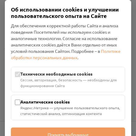
Об использовании cookies и улучшении
пользовательского опыта на Сайте
Пользовательское соглашение
Для обеспечения корректной работы Сайта и анализа
Политика конфиденциальности
поведения Посетителей мы используем cookies и
Промо-материалы
аналогичные технологии. Согласие на использование
аналитических cookies даётся Вами отдельно от иных
Настройки cookies
условий пользования Сайтом. Подробнее – в
Политике
обработки персональных данных
.
Общество с ограниченной ответственностью «Смоленский
Проект Помним»
ИНН: 6700029207 ОГРН: 1256700001986
Технически необходимые cookies
Юридический адрес: 216790, Смоленская область, р-н
Сессия, авторизация, безопасность — необходимы для
Руднянский, г. Рудня, улица Западная, д. 26А, пом. 18
функционирования Сайта
Номер счёта: 40702810901130004287 в АО "АЛЬФА-БАНК"
Кор. счёт: 30101810200000000593
Аналитические cookies
Яндекс.Метрика — улучшение пользовательского опыта,
статистический анализ, оптимизация контента
Принять выбранные