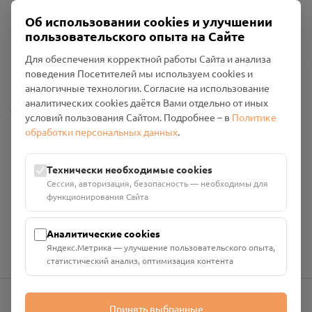
Об использовании cookies и улучшении
пользовательского опыта на Сайте
Пользовательское соглашение
Для обеспечения корректной работы Сайта и анализа
Политика конфиденциальности
поведения Посетителей мы используем cookies и
Промо-материалы
аналогичные технологии. Согласие на использование
аналитических cookies даётся Вами отдельно от иных
Настройки cookies
условий пользования Сайтом. Подробнее – в
Политике
обработки персональных данных
.
Общество с ограниченной ответственностью «Смоленский
Проект Помним»
ИНН: 6700029207 ОГРН: 1256700001986
Технически необходимые cookies
Юридический адрес: 216790, Смоленская область, р-н
Сессия, авторизация, безопасность — необходимы для
Руднянский, г. Рудня, улица Западная, д. 26А, пом. 18
функционирования Сайта
Номер счёта: 40702810901130004287 в АО "АЛЬФА-БАНК"
Кор. счёт: 30101810200000000593
Аналитические cookies
Яндекс.Метрика — улучшение пользовательского опыта,
статистический анализ, оптимизация контента
Принять выбранные