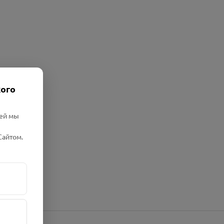
кого
лей мы
Сайтом.