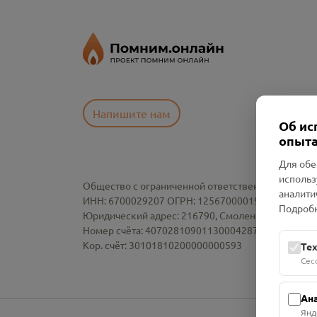
Напишите нам
Об ис
опыта
Для обе
использ
Общество с ограниченной ответственностью «См
аналити
ИНН: 6700029207 ОГРН: 1256700001986
Подробн
Юридический адрес: 216790, Смоленская область, р-
Номер счёта: 40702810901130004287 в АО "АЛЬ
Кор. счёт: 30101810200000000593
Те
Сес
Ан
Янд