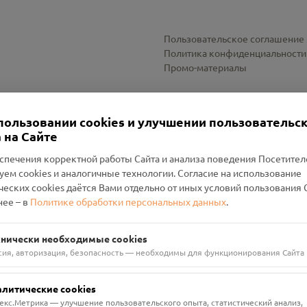
Пользовательское соглашение
Политика конфиденциальности
Промо-материалы
Настройки cookies
пользовании cookies и улучшении пользовательс
 на Сайте
спечения корректной работы Сайта и анализа поведения Посетите
уем cookies и аналогичные технологии. Согласие на использование
оленский Проект Помним»
ческих cookies даётся Вами отдельно от иных условий пользования 
ее – в
Политике обработки персональных данных
.
н Руднянский, г. Рудня, улица Западная, д. 26А, пом. 18
ФА-БАНК"
хнически необходимые cookies
сия, авторизация, безопасность — необходимы для функционирования Сайта
алитические cookies
екс.Метрика — улучшение пользовательского опыта, статистический анализ,