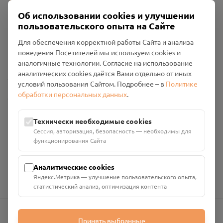
Об использовании cookies и улучшении
пользовательского опыта на Сайте
Пользовательское соглашение
Для обеспечения корректной работы Сайта и анализа
Политика конфиденциальности
поведения Посетителей мы используем cookies и
Промо-материалы
аналогичные технологии. Согласие на использование
аналитических cookies даётся Вами отдельно от иных
Настройки cookies
условий пользования Сайтом. Подробнее – в
Политике
обработки персональных данных
.
Общество с ограниченной ответственностью «Смоленский
Проект Помним»
ИНН: 6700029207 ОГРН: 1256700001986
Технически необходимые cookies
Юридический адрес: 216790, Смоленская область, р-н
Сессия, авторизация, безопасность — необходимы для
Руднянский, г. Рудня, улица Западная, д. 26А, пом. 18
функционирования Сайта
Номер счёта: 40702810901130004287 в АО "АЛЬФА-БАНК"
Кор. счёт: 30101810200000000593
Аналитические cookies
Яндекс.Метрика — улучшение пользовательского опыта,
статистический анализ, оптимизация контента
Принять выбранные