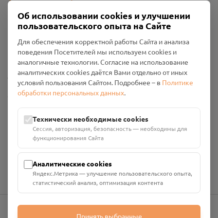
Об использовании cookies и улучшении
пользовательского опыта на Сайте
Пользовательское соглашение
Для обеспечения корректной работы Сайта и анализа
Политика конфиденциальности
поведения Посетителей мы используем cookies и
Промо-материалы
аналогичные технологии. Согласие на использование
аналитических cookies даётся Вами отдельно от иных
Настройки cookies
условий пользования Сайтом. Подробнее – в
Политике
обработки персональных данных
.
Общество с ограниченной ответственностью «Смоленский
Проект Помним»
ИНН: 6700029207 ОГРН: 1256700001986
Технически необходимые cookies
Юридический адрес: 216790, Смоленская область, р-н
Сессия, авторизация, безопасность — необходимы для
Руднянский, г. Рудня, улица Западная, д. 26А, пом. 18
функционирования Сайта
Номер счёта: 40702810901130004287 в АО "АЛЬФА-БАНК"
Кор. счёт: 30101810200000000593
Аналитические cookies
Яндекс.Метрика — улучшение пользовательского опыта,
статистический анализ, оптимизация контента
Принять выбранные