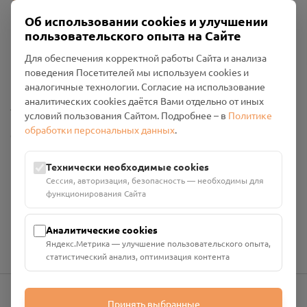
Об использовании cookies и улучшении
пользовательского опыта на Сайте
Пользовательское соглашение
Для обеспечения корректной работы Сайта и анализа
Политика конфиденциальности
поведения Посетителей мы используем cookies и
Промо-материалы
аналогичные технологии. Согласие на использование
аналитических cookies даётся Вами отдельно от иных
Настройки cookies
условий пользования Сайтом. Подробнее – в
Политике
обработки персональных данных
.
Общество с ограниченной ответственностью «Смоленский
Проект Помним»
ИНН: 6700029207 ОГРН: 1256700001986
Технически необходимые cookies
Юридический адрес: 216790, Смоленская область, р-н
Сессия, авторизация, безопасность — необходимы для
Руднянский, г. Рудня, улица Западная, д. 26А, пом. 18
функционирования Сайта
Номер счёта: 40702810901130004287 в АО "АЛЬФА-БАНК"
Кор. счёт: 30101810200000000593
Аналитические cookies
Яндекс.Метрика — улучшение пользовательского опыта,
статистический анализ, оптимизация контента
Принять выбранные