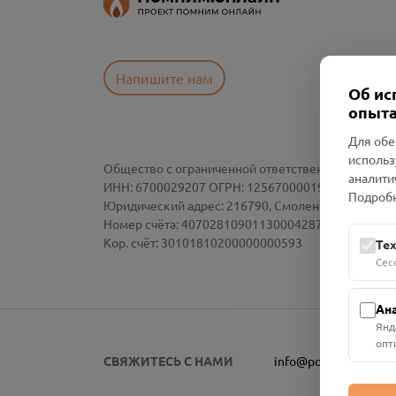
Напишите нам
Об ис
опыта
Для обе
использ
Общество с ограниченной ответственностью «См
аналити
ИНН: 6700029207 ОГРН: 1256700001986
Подробн
Юридический адрес: 216790, Смоленская область, р-
Номер счёта: 40702810901130004287 в АО "АЛЬ
Кор. счёт: 30101810200000000593
Те
Сес
Ан
Янд
опт
СВЯЖИТЕСЬ С НАМИ
info@pomnim.online