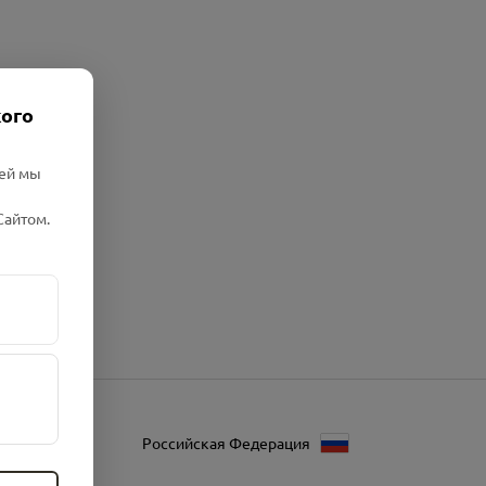
кого
лей мы
Сайтом.
Российская Федерация