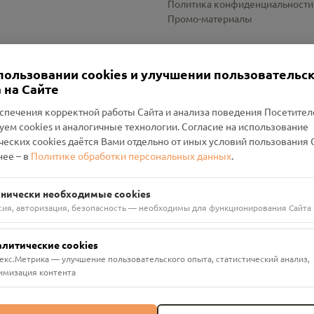
Политика конфиденциальности
Промо-материалы
Настройки cookies
пользовании cookies и улучшении пользовательс
 на Сайте
спечения корректной работы Сайта и анализа поведения Посетите
уем cookies и аналогичные технологии. Согласие на использование
оленский Проект Помним»
ческих cookies даётся Вами отдельно от иных условий пользования 
ее – в
Политике обработки персональных данных
.
н Руднянский, г. Рудня, улица Западная, д. 26А, пом. 18
ФА-БАНК"
хнически необходимые cookies
сия, авторизация, безопасность — необходимы для функционирования Сайта
алитические cookies
екс.Метрика — улучшение пользовательского опыта, статистический анализ,
имизация контента