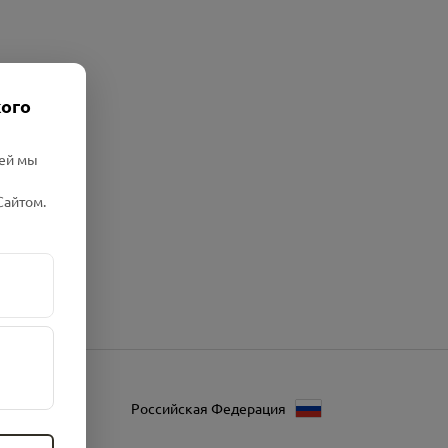
кого
лей мы
Сайтом.
Российская Федерация