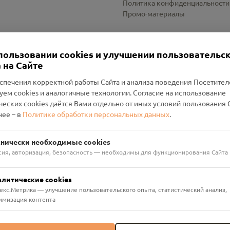
Политика конфиденциальности
Промо-материалы
Настройки cookies
пользовании cookies и улучшении пользовательс
 на Сайте
спечения корректной работы Сайта и анализа поведения Посетите
уем cookies и аналогичные технологии. Согласие на использование
оленский Проект Помним»
ческих cookies даётся Вами отдельно от иных условий пользования 
ее – в
Политике обработки персональных данных
.
н Руднянский, г. Рудня, улица Западная, д. 26А, пом. 18
ФА-БАНК"
хнически необходимые cookies
сия, авторизация, безопасность — необходимы для функционирования Сайта
алитические cookies
екс.Метрика — улучшение пользовательского опыта, статистический анализ,
имизация контента