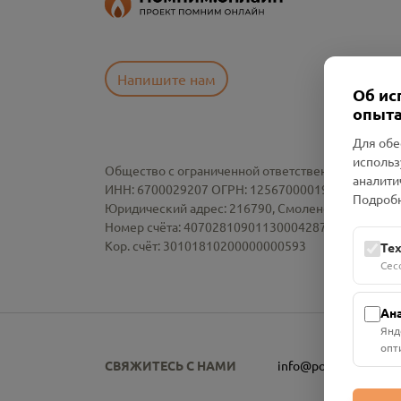
Напишите нам
Об ис
опыта
Для обе
использ
Общество с ограниченной ответственностью «См
аналити
ИНН: 6700029207 ОГРН: 1256700001986
Подробн
Юридический адрес: 216790, Смоленская область, р-
Номер счёта: 40702810901130004287 в АО "АЛЬ
Кор. счёт: 30101810200000000593
Те
Сес
Ан
Янд
опт
СВЯЖИТЕСЬ С НАМИ
info@pomnim.online