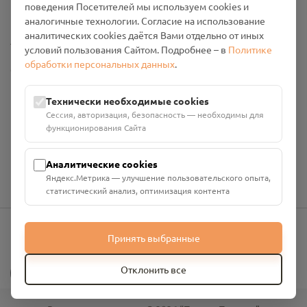
поведения Посетителей мы используем cookies и
Промо-материалы
аналогичные технологии. Согласие на использование
аналитических cookies даётся Вами отдельно от иных
Настройки cookies
условий пользования Сайтом. Подробнее – в
Политике
обработки персональных данных
.
Общество с ограниченной ответственностью «Смоленский
Проект Помним»
ИНН: 6700029207 ОГРН: 1256700001986
Технически необходимые cookies
Юридический адрес: 216790, Смоленская область, р-н
Сессия, авторизация, безопасность — необходимы для
Руднянский, г. Рудня, улица Западная, д. 26А, пом. 18
функционирования Сайта
Номер счёта: 40702810901130004287 в АО "АЛЬФА-БАНК"
Кор. счёт: 30101810200000000593
Аналитические cookies
Яндекс.Метрика — улучшение пользовательского опыта,
статистический анализ, оптимизация контента
Принять выбранные
info@pomnim.online
?
Отклонить все