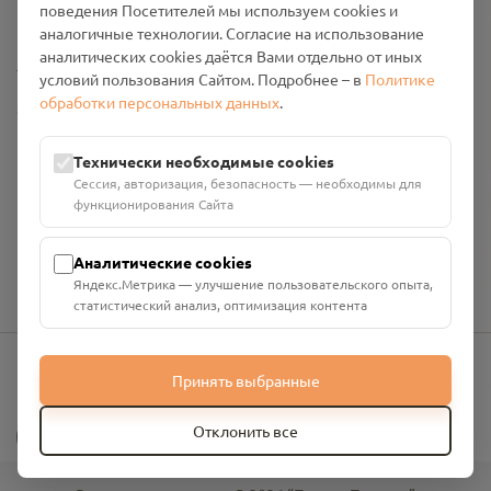
поведения Посетителей мы используем cookies и
Промо-материалы
аналогичные технологии. Согласие на использование
аналитических cookies даётся Вами отдельно от иных
Настройки cookies
условий пользования Сайтом. Подробнее – в
Политике
обработки персональных данных
.
Общество с ограниченной ответственностью «Смоленский
Проект Помним»
ИНН: 6700029207 ОГРН: 1256700001986
Технически необходимые cookies
Юридический адрес: 216790, Смоленская область, р-н
Сессия, авторизация, безопасность — необходимы для
Руднянский, г. Рудня, улица Западная, д. 26А, пом. 18
функционирования Сайта
Номер счёта: 40702810901130004287 в АО "АЛЬФА-БАНК"
Кор. счёт: 30101810200000000593
Аналитические cookies
Яндекс.Метрика — улучшение пользовательского опыта,
статистический анализ, оптимизация контента
Принять выбранные
info@pomnim.online
?
Отклонить все