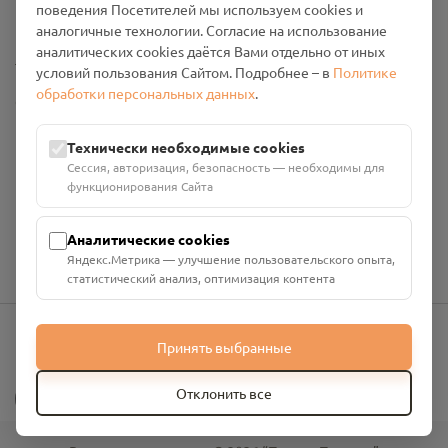
поведения Посетителей мы используем cookies и
Промо-материалы
аналогичные технологии. Согласие на использование
аналитических cookies даётся Вами отдельно от иных
Настройки cookies
условий пользования Сайтом. Подробнее – в
Политике
обработки персональных данных
.
Общество с ограниченной ответственностью «Смоленский
Проект Помним»
ИНН: 6700029207 ОГРН: 1256700001986
Технически необходимые cookies
Юридический адрес: 216790, Смоленская область, р-н
Сессия, авторизация, безопасность — необходимы для
Руднянский, г. Рудня, улица Западная, д. 26А, пом. 18
функционирования Сайта
Номер счёта: 40702810901130004287 в АО "АЛЬФА-БАНК"
Кор. счёт: 30101810200000000593
Аналитические cookies
Яндекс.Метрика — улучшение пользовательского опыта,
статистический анализ, оптимизация контента
Принять выбранные
info@pomnim.online
?
Отклонить все