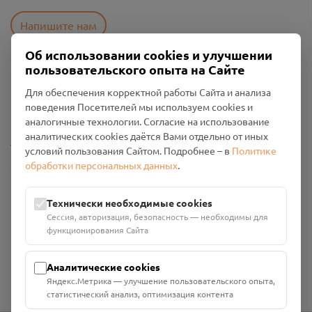
Напишите нам
Об использовании cookies и улучшении
пользовательского опыта на Сайте
Пользовательское соглашение
Для обеспечения корректной работы Сайта и анализа
Политика конфиденциальности
поведения Посетителей мы используем cookies и
Промо-материалы
аналогичные технологии. Согласие на использование
аналитических cookies даётся Вами отдельно от иных
Настройки cookies
условий пользования Сайтом. Подробнее – в
Политике
обработки персональных данных
.
Общество с ограниченной ответственностью «Смоленский
Проект Помним»
ИНН: 6700029207 ОГРН: 1256700001986
Технически необходимые cookies
Юридический адрес: 216790, Смоленская область, р-н
Сессия, авторизация, безопасность — необходимы для
Руднянский, г. Рудня, улица Западная, д. 26А, пом. 18
функционирования Сайта
Номер счёта: 40702810901130004287 в АО "АЛЬФА-БАНК"
Кор. счёт: 30101810200000000593
Аналитические cookies
Яндекс.Метрика — улучшение пользовательского опыта,
статистический анализ, оптимизация контента