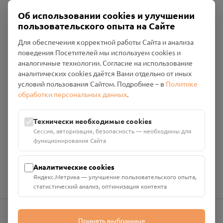
Об использовании cookies и улучшении
пользовательского опыта на Сайте
Пользовательское соглашение
Для обеспечения корректной работы Сайта и анализа
Политика конфиденциальности
поведения Посетителей мы используем cookies и
Промо-материалы
аналогичные технологии. Согласие на использование
аналитических cookies даётся Вами отдельно от иных
Настройки cookies
условий пользования Сайтом. Подробнее – в
Политике
обработки персональных данных
.
Общество с ограниченной ответственностью «Смоленский
Проект Помним»
ИНН: 6700029207 ОГРН: 1256700001986
Технически необходимые cookies
Юридический адрес: 216790, Смоленская область, р-н
Сессия, авторизация, безопасность — необходимы для
Руднянский, г. Рудня, улица Западная, д. 26А, пом. 18
функционирования Сайта
Номер счёта: 40702810901130004287 в АО "АЛЬФА-БАНК"
Кор. счёт: 30101810200000000593
Аналитические cookies
Яндекс.Метрика — улучшение пользовательского опыта,
статистический анализ, оптимизация контента
Принять выбранные