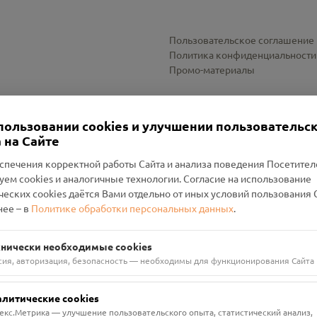
Пользовательское соглашение
Политика конфиденциальности
Промо-материалы
Настройки cookies
пользовании cookies и улучшении пользовательс
 на Сайте
спечения корректной работы Сайта и анализа поведения Посетите
уем cookies и аналогичные технологии. Согласие на использование
оленский Проект Помним»
ческих cookies даётся Вами отдельно от иных условий пользования 
ее – в
Политике обработки персональных данных
.
н Руднянский, г. Рудня, улица Западная, д. 26А, пом. 18
ФА-БАНК"
хнически необходимые cookies
сия, авторизация, безопасность — необходимы для функционирования Сайта
алитические cookies
екс.Метрика — улучшение пользовательского опыта, статистический анализ,