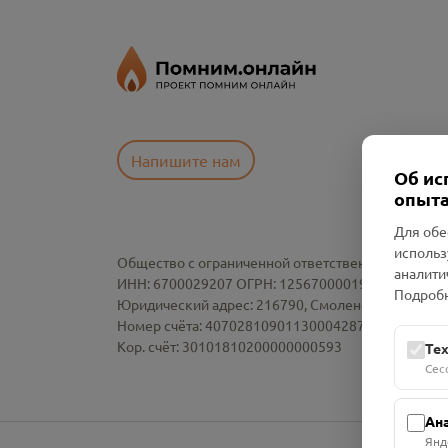
Напишите нам
Об ис
опыта
Для обе
использ
Общество с ограниченной ответственностью «См
аналити
ИНН: 6700029207 ОГРН: 1256700001986
Подробн
Юридический адрес: 216790, Смоленская область, р-
Номер счёта: 40702810901130004287 в АО "АЛЬ
Кор. счёт: 30101810200000000593
Те
Сес
Ан
Янд