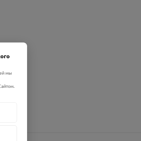
кого
лей мы
Сайтом.