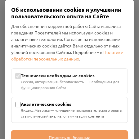
Об использовании cookies и улучшении
пользовательского опыта на Сайте
Пользовательское соглашение
Для обеспечения корректной работы Сайта и анализа
Политика конфиденциальности
поведения Посетителей мы используем cookies и
Промо-материалы
аналогичные технологии. Согласие на использование
аналитических cookies даётся Вами отдельно от иных
Настройки cookies
условий пользования Сайтом. Подробнее – в
Политике
обработки персональных данных
.
Общество с ограниченной ответственностью «Смоленский
Проект Помним»
ИНН: 6700029207 ОГРН: 1256700001986
Технически необходимые cookies
Юридический адрес: 216790, Смоленская область, р-н
Сессия, авторизация, безопасность — необходимы для
Руднянский, г. Рудня, улица Западная, д. 26А, пом. 18
функционирования Сайта
Номер счёта: 40702810901130004287 в АО "АЛЬФА-БАНК"
Кор. счёт: 30101810200000000593
Аналитические cookies
Яндекс.Метрика — улучшение пользовательского опыта,
статистический анализ, оптимизация контента
Принять выбранные