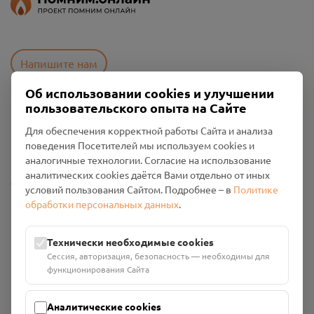
Напишите нам
Об использовании cookies и улучшении
пользовательского опыта на Сайте
Пользовательское соглашение
Для обеспечения корректной работы Сайта и анализа
Политика конфиденциальности
поведения Посетителей мы используем cookies и
Промо-материалы
аналогичные технологии. Согласие на использование
аналитических cookies даётся Вами отдельно от иных
Настройки cookies
условий пользования Сайтом. Подробнее – в
Политике
обработки персональных данных
.
Общество с ограниченной ответственностью «Смоленский
Проект Помним»
ИНН: 6700029207 ОГРН: 1256700001986
Технически необходимые cookies
Юридический адрес: 216790, Смоленская область, р-н
Сессия, авторизация, безопасность — необходимы для
Руднянский, г. Рудня, улица Западная, д. 26А, пом. 18
функционирования Сайта
Номер счёта: 40702810901130004287 в АО "АЛЬФА-БАНК"
Кор. счёт: 30101810200000000593
Аналитические cookies