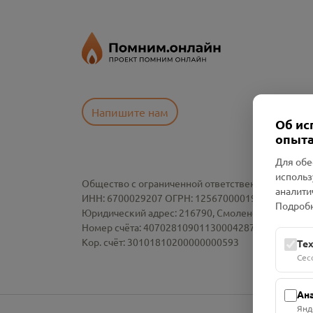
Напишите нам
Об ис
опыта
Для обе
использ
Общество с ограниченной ответственностью «См
аналити
ИНН: 6700029207 ОГРН: 1256700001986
Подробн
Юридический адрес: 216790, Смоленская область, р-
Номер счёта: 40702810901130004287 в АО "АЛЬ
Кор. счёт: 30101810200000000593
Те
Сес
Ан
Янд