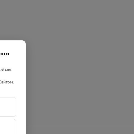
кого
лей мы
Сайтом.