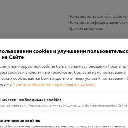
Пользовательское соглашение
Политика конфиденциальности
Промо-материалы
Настройки cookies
пользовании cookies и улучшении пользовательс
 на Сайте
спечения корректной работы Сайта и анализа поведения Посетите
уем cookies и аналогичные технологии. Согласие на использование
оленский Проект Помним»
ческих cookies даётся Вами отдельно от иных условий пользования 
ее – в
Политике обработки персональных данных
.
н Руднянский, г. Рудня, улица Западная, д. 26А, пом. 18
ФА-БАНК"
хнически необходимые cookies
сия, авторизация, безопасность — необходимы для функционирования Сайта
алитические cookies
екс.Метрика — улучшение пользовательского опыта, статистический анализ,