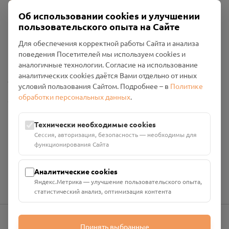
Об использовании cookies и улучшении
пользовательского опыта на Сайте
Пользовательское соглашение
Для обеспечения корректной работы Сайта и анализа
Политика конфиденциальности
поведения Посетителей мы используем cookies и
Промо-материалы
аналогичные технологии. Согласие на использование
аналитических cookies даётся Вами отдельно от иных
Настройки cookies
условий пользования Сайтом. Подробнее – в
Политике
обработки персональных данных
.
Общество с ограниченной ответственностью «Смоленский
Проект Помним»
ИНН: 6700029207 ОГРН: 1256700001986
Технически необходимые cookies
Юридический адрес: 216790, Смоленская область, р-н
Сессия, авторизация, безопасность — необходимы для
Руднянский, г. Рудня, улица Западная, д. 26А, пом. 18
функционирования Сайта
Номер счёта: 40702810901130004287 в АО "АЛЬФА-БАНК"
Кор. счёт: 30101810200000000593
Аналитические cookies
Яндекс.Метрика — улучшение пользовательского опыта,
статистический анализ, оптимизация контента
Принять выбранные