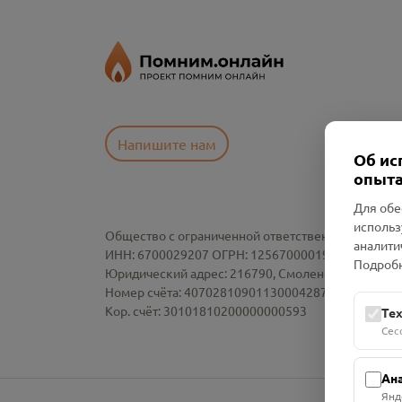
Напишите нам
Об ис
опыта
Для обе
использ
Общество с ограниченной ответственностью «См
аналити
ИНН: 6700029207 ОГРН: 1256700001986
Подробн
Юридический адрес: 216790, Смоленская область, р-
Номер счёта: 40702810901130004287 в АО "АЛЬ
Кор. счёт: 30101810200000000593
Те
Сес
Ан
Янд