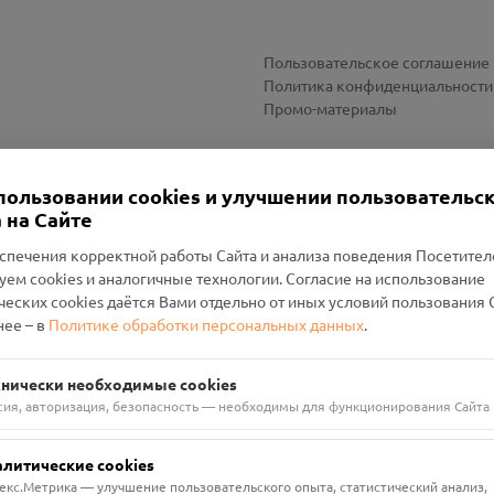
Пользовательское соглашение
Политика конфиденциальности
Промо-материалы
Настройки cookies
пользовании cookies и улучшении пользовательс
 на Сайте
спечения корректной работы Сайта и анализа поведения Посетите
уем cookies и аналогичные технологии. Согласие на использование
оленский Проект Помним»
ческих cookies даётся Вами отдельно от иных условий пользования 
ее – в
Политике обработки персональных данных
.
н Руднянский, г. Рудня, улица Западная, д. 26А, пом. 18
ФА-БАНК"
хнически необходимые cookies
сия, авторизация, безопасность — необходимы для функционирования Сайта
алитические cookies
екс.Метрика — улучшение пользовательского опыта, статистический анализ,