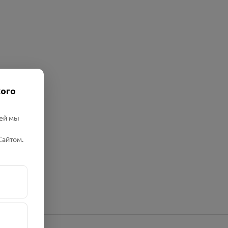
кого
лей мы
Сайтом.