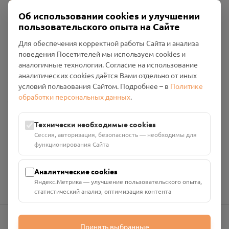
Об использовании cookies и улучшении
пользовательского опыта на Сайте
Пользовательское соглашение
Для обеспечения корректной работы Сайта и анализа
Политика конфиденциальности
поведения Посетителей мы используем cookies и
Промо-материалы
аналогичные технологии. Согласие на использование
аналитических cookies даётся Вами отдельно от иных
Настройки cookies
условий пользования Сайтом. Подробнее – в
Политике
обработки персональных данных
.
Общество с ограниченной ответственностью «Смоленский
Проект Помним»
ИНН: 6700029207 ОГРН: 1256700001986
Технически необходимые cookies
Юридический адрес: 216790, Смоленская область, р-н
Сессия, авторизация, безопасность — необходимы для
Руднянский, г. Рудня, улица Западная, д. 26А, пом. 18
функционирования Сайта
Номер счёта: 40702810901130004287 в АО "АЛЬФА-БАНК"
Кор. счёт: 30101810200000000593
Аналитические cookies
Яндекс.Метрика — улучшение пользовательского опыта,
статистический анализ, оптимизация контента
Принять выбранные