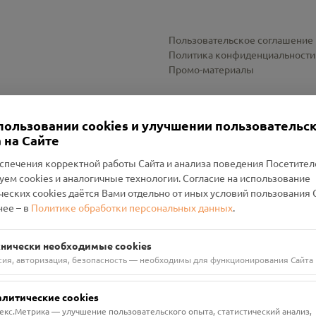
Пользовательское соглашение
Политика конфиденциальности
Промо-материалы
Настройки cookies
пользовании cookies и улучшении пользовательс
 на Сайте
спечения корректной работы Сайта и анализа поведения Посетите
уем cookies и аналогичные технологии. Согласие на использование
оленский Проект Помним»
ческих cookies даётся Вами отдельно от иных условий пользования 
ее – в
Политике обработки персональных данных
.
н Руднянский, г. Рудня, улица Западная, д. 26А, пом. 18
ФА-БАНК"
хнически необходимые cookies
сия, авторизация, безопасность — необходимы для функционирования Сайта
алитические cookies
екс.Метрика — улучшение пользовательского опыта, статистический анализ,