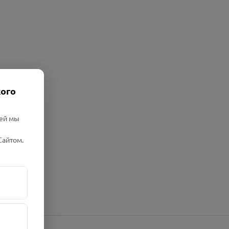
кого
лей мы
Сайтом.