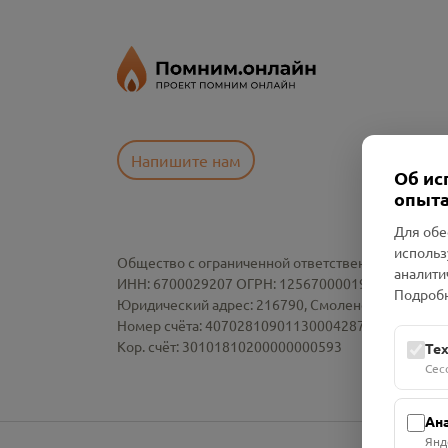
Напишите нам
Об ис
опыта
Для обе
использ
Общество с ограниченной ответственностью «См
аналити
ИНН: 6700029207 ОГРН: 1256700001986
Подробн
Юридический адрес: 216790, Смоленская область, р-
Номер счёта: 40702810901130004287 в АО "АЛЬ
Кор. счёт: 30101810200000000593
Те
Сес
Ан
Янд