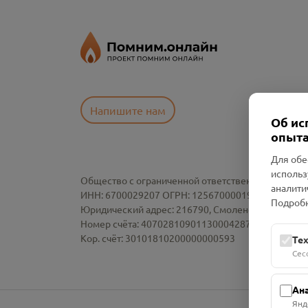
Напишите нам
Об ис
опыта
Для обе
использ
Общество с ограниченной ответственностью «См
аналити
ИНН: 6700029207 ОГРН: 1256700001986
Подробн
Юридический адрес: 216790, Смоленская область, р-
Номер счёта: 40702810901130004287 в АО "АЛЬ
Кор. счёт: 30101810200000000593
Те
Сес
Ан
Янд