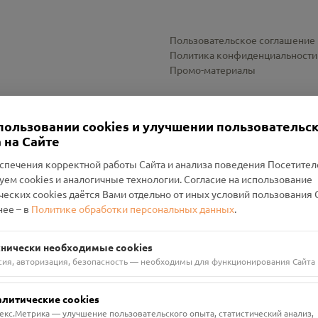
Пользовательское соглашение
Политика конфиденциальности
Промо-материалы
Настройки cookies
пользовании cookies и улучшении пользовательс
 на Сайте
спечения корректной работы Сайта и анализа поведения Посетите
уем cookies и аналогичные технологии. Согласие на использование
оленский Проект Помним»
ческих cookies даётся Вами отдельно от иных условий пользования 
ее – в
Политике обработки персональных данных
.
н Руднянский, г. Рудня, улица Западная, д. 26А, пом. 18
ФА-БАНК"
хнически необходимые cookies
сия, авторизация, безопасность — необходимы для функционирования Сайта
алитические cookies
екс.Метрика — улучшение пользовательского опыта, статистический анализ,