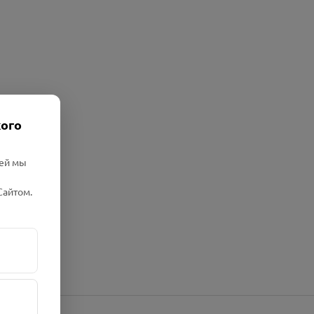
кого
лей мы
Сайтом.