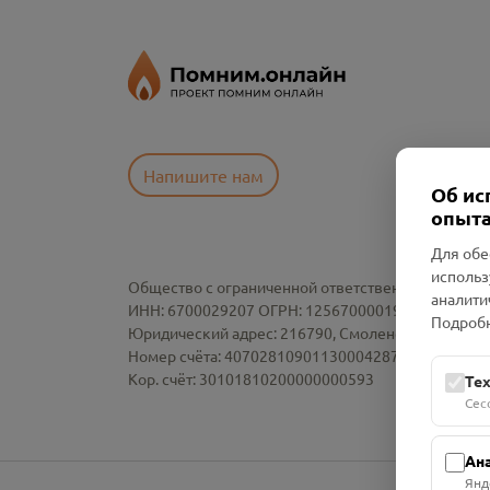
Напишите нам
Об ис
опыта
Для обе
использ
Общество с ограниченной ответственностью «См
аналити
ИНН: 6700029207 ОГРН: 1256700001986
Подробн
Юридический адрес: 216790, Смоленская область, р-
Номер счёта: 40702810901130004287 в АО "АЛЬ
Кор. счёт: 30101810200000000593
Те
Сес
Ан
Янд