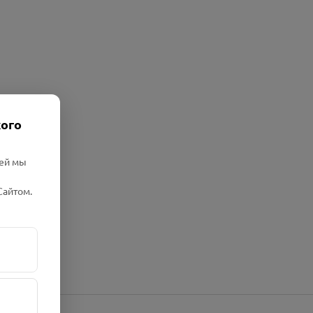
кого
лей мы
Сайтом.