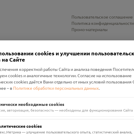
Пользовательское соглашение
Политика конфиденциальности
Промо-материалы
Настройки cookies
пользовании cookies и улучшении пользовательс
 на Сайте
спечения корректной работы Сайта и анализа поведения Посетите
уем cookies и аналогичные технологии. Согласие на использование
оленский Проект Помним»
ческих cookies даётся Вами отдельно от иных условий пользования 
ее – в
Политике обработки персональных данных
.
н Руднянский, г. Рудня, улица Западная, д. 26А, пом. 18
ФА-БАНК"
хнически необходимые cookies
сия, авторизация, безопасность — необходимы для функционирования Сайта
алитические cookies
екс.Метрика — улучшение пользовательского опыта, статистический анализ,