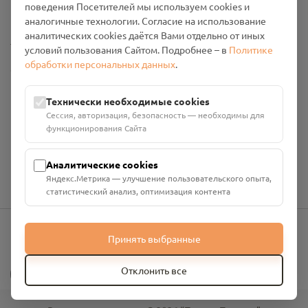
поведения Посетителей мы используем cookies и
Промо-материалы
аналогичные технологии. Согласие на использование
аналитических cookies даётся Вами отдельно от иных
Настройки cookies
условий пользования Сайтом. Подробнее – в
Политике
обработки персональных данных
.
Общество с ограниченной ответственностью «Смоленский
Проект Помним»
ИНН: 6700029207 ОГРН: 1256700001986
Технически необходимые cookies
Юридический адрес: 216790, Смоленская область, р-н
Сессия, авторизация, безопасность — необходимы для
Руднянский, г. Рудня, улица Западная, д. 26А, пом. 18
функционирования Сайта
Номер счёта: 40702810901130004287 в АО "АЛЬФА-БАНК"
Кор. счёт: 30101810200000000593
Аналитические cookies
Яндекс.Метрика — улучшение пользовательского опыта,
статистический анализ, оптимизация контента
Принять выбранные
info@pomnim.online
?
Отклонить все