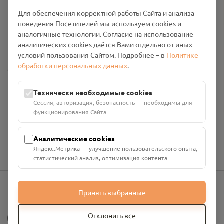
Пользовательское соглашение
Для обеспечения корректной работы Сайта и анализа
Политика конфиденциальности
поведения Посетителей мы используем cookies и
Промо-материалы
аналогичные технологии. Согласие на использование
аналитических cookies даётся Вами отдельно от иных
Настройки cookies
условий пользования Сайтом. Подробнее – в
Политике
обработки персональных данных
.
Общество с ограниченной ответственностью «Смоленский
Проект Помним»
ИНН: 6700029207 ОГРН: 1256700001986
Технически необходимые cookies
Юридический адрес: 216790, Смоленская область, р-н
Сессия, авторизация, безопасность — необходимы для
Руднянский, г. Рудня, улица Западная, д. 26А, пом. 18
функционирования Сайта
Номер счёта: 40702810901130004287 в АО "АЛЬФА-БАНК"
Кор. счёт: 30101810200000000593
Аналитические cookies
Яндекс.Метрика — улучшение пользовательского опыта,
статистический анализ, оптимизация контента
Принять выбранные
info@pomnim.online
?
Отклонить все