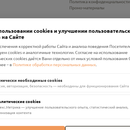
Политика конфиденциальности
Промо-материалы
Настройки cookies
пользовании cookies и улучшении пользовательс
 на Сайте
спечения корректной работы Сайта и анализа поведения Посетите
уем cookies и аналогичные технологии. Согласие на использование
оленский Проект Помним»
ческих cookies даётся Вами отдельно от иных условий пользования 
ее – в
Политике обработки персональных данных
.
н Руднянский, г. Рудня, улица Западная, д. 26А, пом. 18
ФА-БАНК"
хнически необходимые cookies
сия, авторизация, безопасность — необходимы для функционирования Сайта
алитические cookies
екс.Метрика — улучшение пользовательского опыта, статистический анализ,
имизация контента