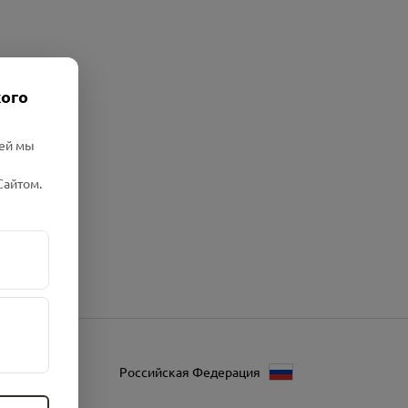
кого
лей мы
Сайтом.
Российская Федерация