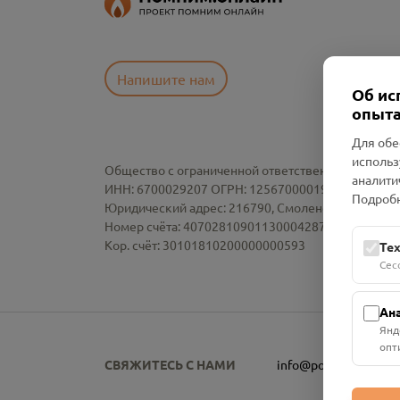
Напишите нам
Об ис
опыта
Для обе
использ
Общество с ограниченной ответственностью «См
аналити
ИНН: 6700029207 ОГРН: 1256700001986
Подробн
Юридический адрес: 216790, Смоленская область, р-
Номер счёта: 40702810901130004287 в АО "АЛЬ
Кор. счёт: 30101810200000000593
Те
Сес
Ан
Янд
опт
СВЯЖИТЕСЬ С НАМИ
info@pomnim.online