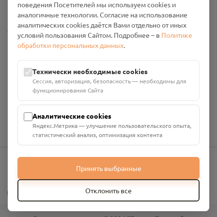
поведения Посетителей мы используем cookies и
Промо-материалы
аналогичные технологии. Согласие на использование
аналитических cookies даётся Вами отдельно от иных
Настройки cookies
условий пользования Сайтом. Подробнее – в
Политике
обработки персональных данных
.
Общество с ограниченной ответственностью «Смоленский
Проект Помним»
ИНН: 6700029207 ОГРН: 1256700001986
Технически необходимые cookies
Юридический адрес: 216790, Смоленская область, р-н
Сессия, авторизация, безопасность — необходимы для
Руднянский, г. Рудня, улица Западная, д. 26А, пом. 18
функционирования Сайта
Номер счёта: 40702810901130004287 в АО "АЛЬФА-БАНК"
Кор. счёт: 30101810200000000593
Аналитические cookies
Яндекс.Метрика — улучшение пользовательского опыта,
статистический анализ, оптимизация контента
Принять выбранные
info@pomnim.online
?
Отклонить все