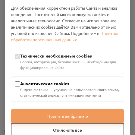
Пользовательское соглашение
Для обеспечения корректной работы Сайта и анализа
Политика конфиденциальности
поведения Посетителей мы используем cookies и
Промо-материалы
аналогичные технологии. Согласие на использование
аналитических cookies даётся Вами отдельно от иных
Настройки cookies
условий пользования Сайтом. Подробнее – в
Политике
обработки персональных данных
.
Общество с ограниченной ответственностью «Смоленский
Проект Помним»
ИНН: 6700029207 ОГРН: 1256700001986
Технически необходимые cookies
Юридический адрес: 216790, Смоленская область, р-н
Сессия, авторизация, безопасность — необходимы для
Руднянский, г. Рудня, улица Западная, д. 26А, пом. 18
функционирования Сайта
Номер счёта: 40702810901130004287 в АО "АЛЬФА-БАНК"
Кор. счёт: 30101810200000000593
Аналитические cookies
Яндекс.Метрика — улучшение пользовательского опыта,
статистический анализ, оптимизация контента
Принять выбранные
info@pomnim.online
?
Отклонить все