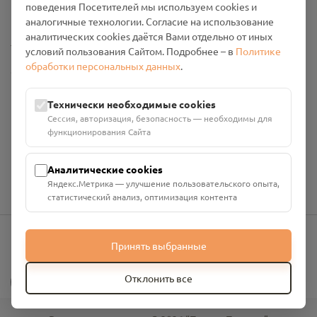
поведения Посетителей мы используем cookies и
Промо-материалы
аналогичные технологии. Согласие на использование
аналитических cookies даётся Вами отдельно от иных
Настройки cookies
условий пользования Сайтом. Подробнее – в
Политике
обработки персональных данных
.
Общество с ограниченной ответственностью «Смоленский
Проект Помним»
ИНН: 6700029207 ОГРН: 1256700001986
Технически необходимые cookies
Юридический адрес: 216790, Смоленская область, р-н
Сессия, авторизация, безопасность — необходимы для
Руднянский, г. Рудня, улица Западная, д. 26А, пом. 18
функционирования Сайта
Номер счёта: 40702810901130004287 в АО "АЛЬФА-БАНК"
Кор. счёт: 30101810200000000593
Аналитические cookies
Яндекс.Метрика — улучшение пользовательского опыта,
статистический анализ, оптимизация контента
Принять выбранные
info@pomnim.online
?
Отклонить все