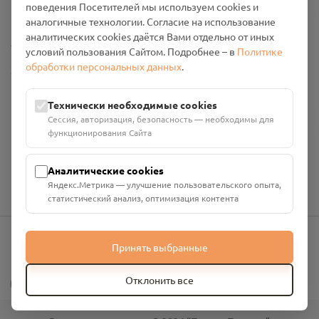
поведения Посетителей мы используем cookies и
Промо-материалы
аналогичные технологии. Согласие на использование
аналитических cookies даётся Вами отдельно от иных
Настройки cookies
условий пользования Сайтом. Подробнее – в
Политике
обработки персональных данных
.
Общество с ограниченной ответственностью «Смоленский
Проект Помним»
ИНН: 6700029207 ОГРН: 1256700001986
Технически необходимые cookies
Юридический адрес: 216790, Смоленская область, р-н
Сессия, авторизация, безопасность — необходимы для
Руднянский, г. Рудня, улица Западная, д. 26А, пом. 18
функционирования Сайта
Номер счёта: 40702810901130004287 в АО "АЛЬФА-БАНК"
Кор. счёт: 30101810200000000593
Аналитические cookies
Яндекс.Метрика — улучшение пользовательского опыта,
статистический анализ, оптимизация контента
Принять выбранные
info@pomnim.online
?
Отклонить все