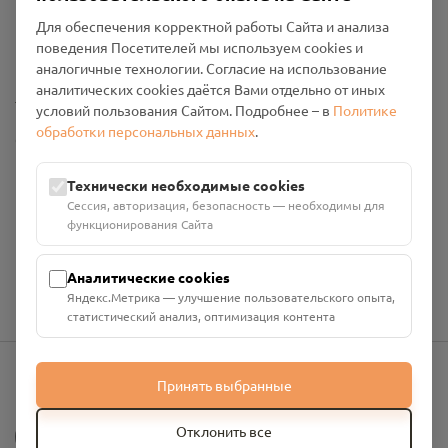
Пользовательское соглашение
Для обеспечения корректной работы Сайта и анализа
Политика конфиденциальности
поведения Посетителей мы используем cookies и
Промо-материалы
аналогичные технологии. Согласие на использование
аналитических cookies даётся Вами отдельно от иных
Настройки cookies
условий пользования Сайтом. Подробнее – в
Политике
обработки персональных данных
.
Общество с ограниченной ответственностью «Смоленский
Проект Помним»
ИНН: 6700029207 ОГРН: 1256700001986
Технически необходимые cookies
Юридический адрес: 216790, Смоленская область, р-н
Сессия, авторизация, безопасность — необходимы для
Руднянский, г. Рудня, улица Западная, д. 26А, пом. 18
функционирования Сайта
Номер счёта: 40702810901130004287 в АО "АЛЬФА-БАНК"
Кор. счёт: 30101810200000000593
Аналитические cookies
Яндекс.Метрика — улучшение пользовательского опыта,
статистический анализ, оптимизация контента
Принять выбранные
info@pomnim.online
?
Отклонить все