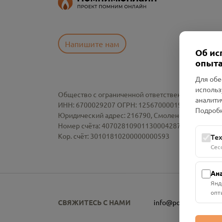
Напишите нам
Об ис
опыта
Для обе
использ
Общество с ограниченной ответственностью «См
аналити
ИНН: 6700029207 ОГРН: 1256700001986
Подробн
Юридический адрес: 216790, Смоленская область, р-
Номер счёта: 40702810901130004287 в АО "АЛЬ
Кор. счёт: 30101810200000000593
Те
Сес
Ан
Янд
опт
СВЯЖИТЕСЬ С НАМИ
info@pomnim.online