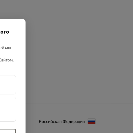
кого
лей мы
Сайтом.
Российская Федерация