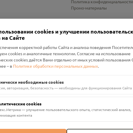
Политика конфиденциальности
Промо-материалы
Настройки cookies
пользовании cookies и улучшении пользовательс
 на Сайте
спечения корректной работы Сайта и анализа поведения Посетите
уем cookies и аналогичные технологии. Согласие на использование
оленский Проект Помним»
ческих cookies даётся Вами отдельно от иных условий пользования 
ее – в
Политике обработки персональных данных
.
н Руднянский, г. Рудня, улица Западная, д. 26А, пом. 18
ФА-БАНК"
хнически необходимые cookies
сия, авторизация, безопасность — необходимы для функционирования Сайта
алитические cookies
екс.Метрика — улучшение пользовательского опыта, статистический анализ,
имизация контента