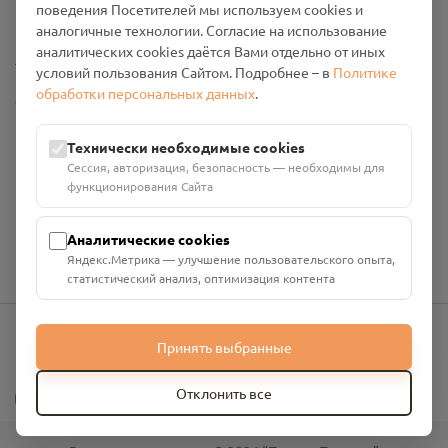
поведения Посетителей мы используем cookies и
Промо-материалы
аналогичные технологии. Согласие на использование
аналитических cookies даётся Вами отдельно от иных
Настройки cookies
условий пользования Сайтом. Подробнее – в
Политике
обработки персональных данных
.
Общество с ограниченной ответственностью «Смоленский
Проект Помним»
ИНН: 6700029207 ОГРН: 1256700001986
Технически необходимые cookies
Юридический адрес: 216790, Смоленская область, р-н
Сессия, авторизация, безопасность — необходимы для
Руднянский, г. Рудня, улица Западная, д. 26А, пом. 18
функционирования Сайта
Номер счёта: 40702810901130004287 в АО "АЛЬФА-БАНК"
Кор. счёт: 30101810200000000593
Аналитические cookies
Яндекс.Метрика — улучшение пользовательского опыта,
статистический анализ, оптимизация контента
Принять выбранные
info@pomnim.online
?
Отклонить все