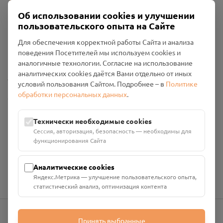
Об использовании cookies и улучшении
пользовательского опыта на Сайте
Пользовательское соглашение
Для обеспечения корректной работы Сайта и анализа
Политика конфиденциальности
поведения Посетителей мы используем cookies и
Промо-материалы
аналогичные технологии. Согласие на использование
аналитических cookies даётся Вами отдельно от иных
Настройки cookies
условий пользования Сайтом. Подробнее – в
Политике
обработки персональных данных
.
Общество с ограниченной ответственностью «Смоленский
Проект Помним»
ИНН: 6700029207 ОГРН: 1256700001986
Технически необходимые cookies
Юридический адрес: 216790, Смоленская область, р-н
Сессия, авторизация, безопасность — необходимы для
Руднянский, г. Рудня, улица Западная, д. 26А, пом. 18
функционирования Сайта
Номер счёта: 40702810901130004287 в АО "АЛЬФА-БАНК"
Кор. счёт: 30101810200000000593
Аналитические cookies
Яндекс.Метрика — улучшение пользовательского опыта,
статистический анализ, оптимизация контента
Принять выбранные