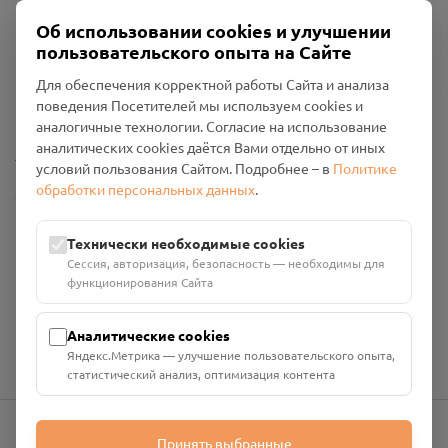
Об использовании cookies и улучшении
пользовательского опыта на Сайте
Пользовательское соглашение
Для обеспечения корректной работы Сайта и анализа
Политика конфиденциальности
поведения Посетителей мы используем cookies и
Промо-материалы
аналогичные технологии. Согласие на использование
аналитических cookies даётся Вами отдельно от иных
Настройки cookies
условий пользования Сайтом. Подробнее – в
Политике
обработки персональных данных
.
Общество с ограниченной ответственностью «Смоленский
Проект Помним»
ИНН: 6700029207 ОГРН: 1256700001986
Технически необходимые cookies
Юридический адрес: 216790, Смоленская область, р-н
Сессия, авторизация, безопасность — необходимы для
Руднянский, г. Рудня, улица Западная, д. 26А, пом. 18
функционирования Сайта
Номер счёта: 40702810901130004287 в АО "АЛЬФА-БАНК"
Кор. счёт: 30101810200000000593
Аналитические cookies
Яндекс.Метрика — улучшение пользовательского опыта,
статистический анализ, оптимизация контента
Принять выбранные